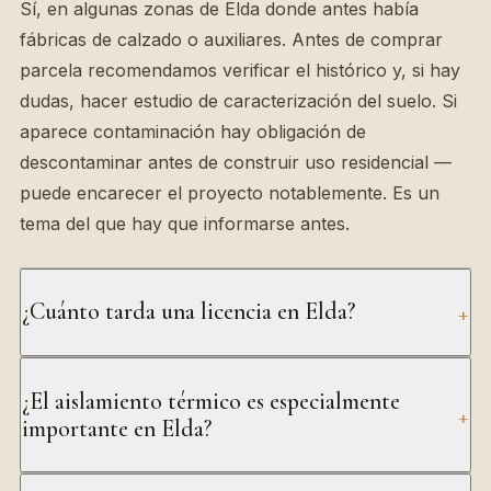
Sí, en algunas zonas de Elda donde antes había
fábricas de calzado o auxiliares. Antes de comprar
parcela recomendamos verificar el histórico y, si hay
dudas, hacer estudio de caracterización del suelo. Si
aparece contaminación hay obligación de
descontaminar antes de construir uso residencial —
puede encarecer el proyecto notablemente. Es un
tema del que hay que informarse antes.
+
¿Cuánto tarda una licencia en Elda?
Licencias de obra mayor estándar entre 3 y 5 meses.
¿El aislamiento térmico es especialmente
Expedientes en casco histórico o con estudios
+
importante en Elda?
ambientales previos pueden alargarse hasta 6-8
meses. Preparamos el expediente completo con
Sí, por el contraste térmico entre invierno y verano.